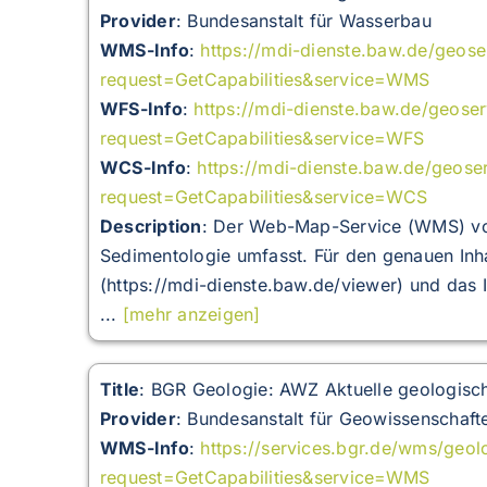
Provider
: Bundesanstalt für Wasserbau
WMS-Info
:
https://mdi-dienste.baw.de/geos
request=GetCapabilities&service=WMS
WFS-Info
:
https://mdi-dienste.baw.de/geose
request=GetCapabilities&service=WFS
WCS-Info
:
https://mdi-dienste.baw.de/geose
request=GetCapabilities&service=WCS
Description
:
Der Web-Map-Service (WMS) von
Sedimentologie umfasst. Für den genauen Inh
(https://mdi-dienste.baw.de/viewer) und das 
...
[mehr anzeigen]
Title
: BGR Geologie: AWZ Aktuelle geologis
Provider
: Bundesanstalt für Geowissenschaft
WMS-Info
:
https://services.bgr.de/wms/geo
request=GetCapabilities&service=WMS