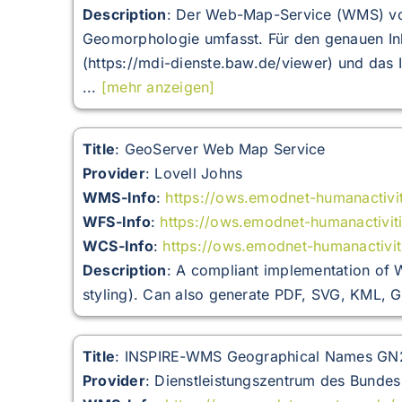
Description
:
Der Web-Map-Service (WMS) von
Geomorphologie umfasst. Für den genauen In
(https://mdi-dienste.baw.de/viewer) und das 
...
[mehr anzeigen]
Title
: GeoServer Web Map Service
Provider
: Lovell Johns
WMS-Info
:
https://ows.emodnet-humanactiv
WFS-Info
:
https://ows.emodnet-humanactivi
WCS-Info
:
https://ows.emodnet-humanactivi
Description
: A compliant implementation of
styling). Can also generate PDF, SVG, KML,
Title
: INSPIRE-WMS Geographical Names GN
Provider
: Dienstleistungszentrum des Bunde