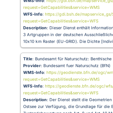
WMS-Info
:
https://gdi.bsh.de/mapservice_
request=GetCapabilities&service=WMS
WFS-Info
:
https://gdi.bsh.de/mapservice_g
request=GetCapabilities&service=WFS
Description
:
Dieser Dienst enthält Informati
3 Artgruppen in der deutschen Ausschließlic
10x10 km Raster (EU-GRID). Die Dichte [Indivi
Title
: Bundesamt für Naturschutz: Benthisch
Provider
: Bundesamt fuer Naturschutz (BfN)
WMS-Info
:
https://geodienste.bfn.de/ogc/w
request=GetCapabilities&service=WMS
WFS-Info
:
https://geodienste.bfn.de/ogc/wf
request=GetCapabilities&service=WFS
Description
:
Der Dienst stellt die Geometrie
Ostsee zur Verfügung, die Grundlage für di