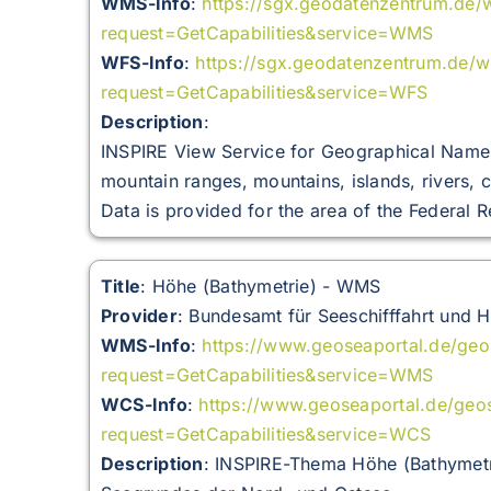
WMS-Info
:
https://sgx.geodatenzentrum.de/
request=GetCapabilities&service=WMS
WFS-Info
:
https://sgx.geodatenzentrum.de/
request=GetCapabilities&service=WFS
Description
:
INSPIRE View Service for Geographical Names 
mountain ranges, mountains, islands, rivers, c
Data is provided for the area of the Federal 
Title
: Höhe (Bathymetrie) - WMS
Provider
: Bundesamt für Seeschifffahrt und 
WMS-Info
:
https://www.geoseaportal.de/ge
request=GetCapabilities&service=WMS
WCS-Info
:
https://www.geoseaportal.de/geo
request=GetCapabilities&service=WCS
Description
:
INSPIRE-Thema Höhe (Bathymetrie