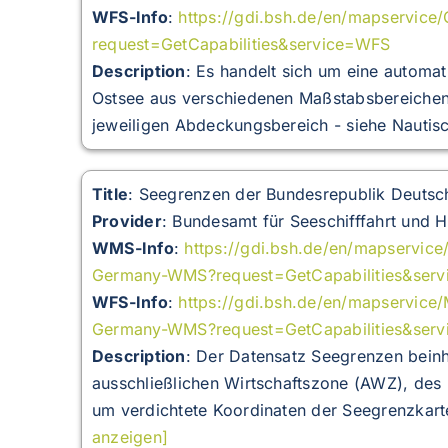
WFS-Info
:
https://gdi.bsh.de/en/mapservice
request=GetCapabilities&service=WFS
Description
:
Es handelt sich um eine automati
Ostsee aus verschiedenen Maßstabsbereiche
jeweiligen Abdeckungsbereich - siehe Nautisc
Title
: Seegrenzen der Bundesrepublik Deuts
Provider
: Bundesamt für Seeschifffahrt und 
WMS-Info
:
https://gdi.bsh.de/en/mapservice
Germany-WMS?request=GetCapabilities&ser
WFS-Info
:
https://gdi.bsh.de/en/mapservice/
Germany-WMS?request=GetCapabilities&ser
Description
:
Der Datensatz Seegrenzen beinh
ausschließlichen Wirtschaftszone (AWZ), des 
um verdichtete Koordinaten der Seegrenzkart
anzeigen]