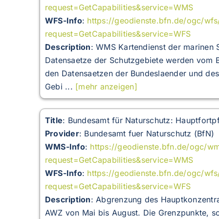
request=GetCapabilities&service=WMS
WFS-Info
:
https://geodienste.bfn.de/ogc/wfs
request=GetCapabilities&service=WFS
Description
:
WMS Kartendienst der marinen S
Datensaetze der Schutzgebiete werden vom Bu
den Datensaetzen der Bundeslaender und de
Gebi ...
[mehr anzeigen]
Title
: Bundesamt für Naturschutz: Hauptfort
Provider
: Bundesamt fuer Naturschutz (BfN)
WMS-Info
:
https://geodienste.bfn.de/ogc/w
request=GetCapabilities&service=WMS
WFS-Info
:
https://geodienste.bfn.de/ogc/wf
request=GetCapabilities&service=WFS
Description
:
Abgrenzung des Hauptkonzentra
AWZ von Mai bis August. Die Grenzpunkte, s