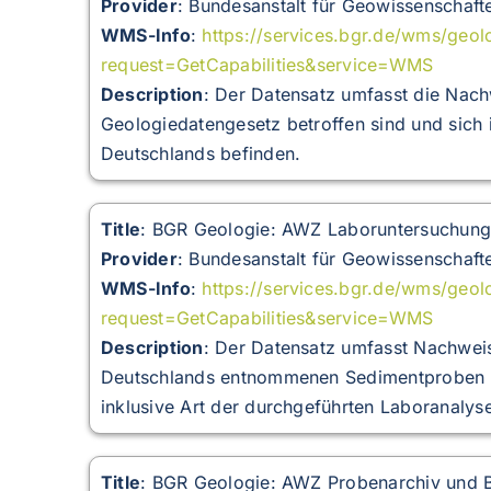
Provider
: Bundesanstalt für Geowissenschaft
WMS-Info
:
https://services.bgr.de/wms/geol
request=GetCapabilities&service=WMS
Description
: Der Datensatz umfasst die Nach
Geologiedatengesetz betroffen sind und sich 
Deutschlands befinden.
Title
: BGR Geologie: AWZ Laboruntersuchun
Provider
: Bundesanstalt für Geowissenschaft
WMS-Info
:
https://services.bgr.de/wms/geo
request=GetCapabilities&service=WMS
Description
:
Der Datensatz umfasst Nachweis
Deutschlands entnommenen Sedimentproben d
inklusive Art der durchgeführten Laboranalys
Title
: BGR Geologie: AWZ Probenarchiv und 