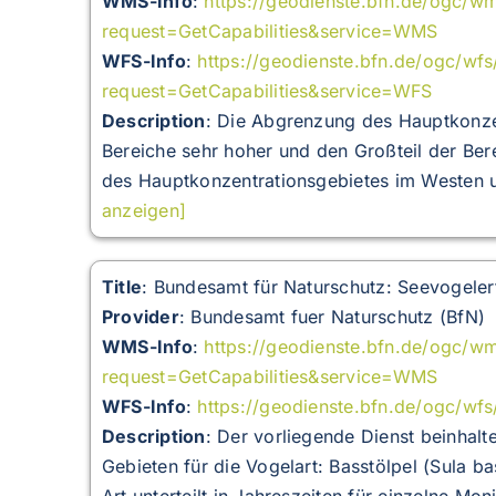
WMS-Info
:
https://geodienste.bfn.de/ogc/w
request=GetCapabilities&service=WMS
WFS-Info
:
https://geodienste.bfn.de/ogc/wfs
request=GetCapabilities&service=WFS
Description
:
Die Abgrenzung des Hauptkonzen
Bereiche sehr hoher und den Großteil der Be
des Hauptkonzentrationsgebietes im Westen 
anzeigen]
Title
: Bundesamt für Naturschutz: Seevogeler
Provider
: Bundesamt fuer Naturschutz (BfN)
WMS-Info
:
https://geodienste.bfn.de/ogc/w
request=GetCapabilities&service=WMS
WFS-Info
:
https://geodienste.bfn.de/ogc/wf
Description
:
Der vorliegende Dienst beinhalt
Gebieten für die Vogelart: Basstölpel (Sula b