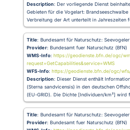
Description
:
Der vorliegende Dienst beinhalt
Gebieten für die Vogelart: Brandseeschwalbe 
Verbreitung der Art unterteilt in Jahreszeiten 
Title
: Bundesamt für Naturschutz: Seevogele
Provider
: Bundesamt fuer Naturschutz (BfN)
WMS-Info
:
https://geodienste.bfn.de/ogc/
request=GetCapabilities&service=WMS
WFS-Info
:
https://geodienste.bfn.de/ogc/wf
Description
:
Dieser Dienst enthält Informati
(Sterna sandvicensis) in den deutschen Offs
(EU-GRID). Die Dichte [Individuen/km²] wird fü
Title
: Bundesamt für Naturschutz: Seevogel
Provider
: Bundesamt fuer Naturschutz (BfN)