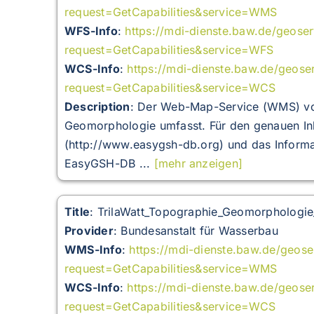
request=GetCapabilities&service=WMS
WFS-Info
:
https://mdi-dienste.baw.de/geos
request=GetCapabilities&service=WFS
WCS-Info
:
https://mdi-dienste.baw.de/geos
request=GetCapabilities&service=WCS
Description
:
Der Web-Map-Service (WMS) vo
Geomorphologie umfasst. Für den genauen Inh
(http://www.easygsh-db.org) und das Informat
EasyGSH-DB ...
[mehr anzeigen]
Title
: TrilaWatt_Topographie_Geomorpholog
Provider
: Bundesanstalt für Wasserbau
WMS-Info
:
https://mdi-dienste.baw.de/geos
request=GetCapabilities&service=WMS
WCS-Info
:
https://mdi-dienste.baw.de/geose
request=GetCapabilities&service=WCS