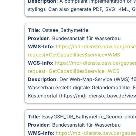
Description
: A compliant implementation of
styling). Can also generate PDF, SVG, KML,
Title
: Ostsee_Bathymetrie
Provider
: Bundesanstalt für Wasserbau
WMS-Info
:
https://mdi-dienste.baw.de/geo
request=GetCapabilities&service=WMS
WCS-Info
:
https://mdi-dienste.baw.de/geos
request=GetCapabilities&service=WCS
Description
:
Der Web-Map-Service (WMS) für 
Wasserbau erstellt digitale Geländemodelle. 
Küstenportal (https://mdi-dienste.baw.de/vie
Title
: EasyGSH_DB_Bathymetrie_Geomorpho
Provider
: Bundesanstalt für Wasserbau
WMS-Info
:
https://mdi-dienste.baw.de/geo