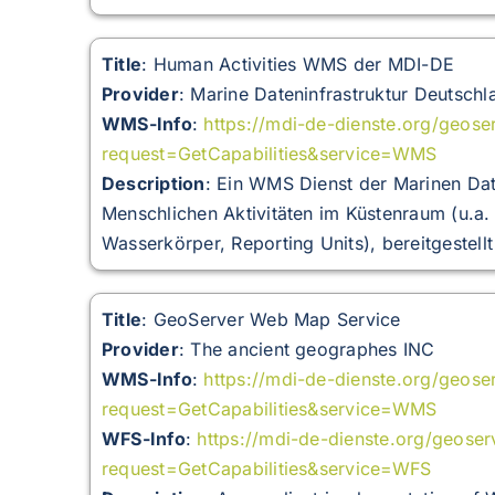
Title
: Human Activities WMS der MDI-DE
Provider
: Marine Dateninfrastruktur Deutschl
WMS-Info
:
https://mdi-de-dienste.org/geo
request=GetCapabilities&service=WMS
Description
:
Ein WMS Dienst der Marinen Dat
Menschlichen Aktivitäten im Küstenraum (u.a
Wasserkörper, Reporting Units), bereitgestel
Title
: GeoServer Web Map Service
Provider
: The ancient geographes INC
WMS-Info
:
https://mdi-de-dienste.org/geos
request=GetCapabilities&service=WMS
WFS-Info
:
https://mdi-de-dienste.org/geose
request=GetCapabilities&service=WFS