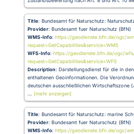
Zustandsbewertung nach Art. 8 und Art. 10 Me
Title
: Bundesamt für Naturschutz: Naturschu
Provider
: Bundesamt fuer Naturschutz (BfN)
WMS-Info
:
https://geodienste.bfn.de/ogc/
request=GetCapabilities&service=WMS
WFS-Info
:
https://geodienste.bfn.de/ogc/w
request=GetCapabilities&service=WFS
Description
:
Darstellungsdienst für die in d
enthaltenen Geoinformationen. Die Verordnun
deutschen ausschließlichen Wirtschaftszone
...
[mehr anzeigen]
Title
: Bundesamt für Naturschutz: marine Sch
Provider
: Bundesamt fuer Naturschutz (BfN)
WMS-Info
:
https://geodienste.bfn.de/ogc/w