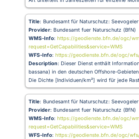
Art unterteilt in Jahreszeiten für einzelne Moni
Title
: Bundesamt für Naturschutz: Seevogeler
Provider
: Bundesamt fuer Naturschutz (BfN)
WMS-Info
:
https://geodienste.bfn.de/ogc/w
request=GetCapabilities&service=WMS
WFS-Info
:
https://geodienste.bfn.de/ogc/wf
Description
:
Dieser Dienst enthält Informatio
bassana) in den deutschen Offshore-Gebieten
Die Dichte [Individuen/km²] wird für jede Rast
Title
: Bundesamt für Naturschutz: Seevogele
Provider
: Bundesamt fuer Naturschutz (BfN)
WMS-Info
:
https://geodienste.bfn.de/ogc/
request=GetCapabilities&service=WMS
WFS-Info
:
https://geodienste.bfn.de/ogc/wf