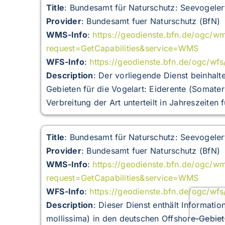
Title
: Bundesamt für Naturschutz: Seevogeler
Provider
: Bundesamt fuer Naturschutz (BfN)
WMS-Info
:
https://geodienste.bfn.de/ogc/w
request=GetCapabilities&service=WMS
WFS-Info
:
https://geodienste.bfn.de/ogc/wf
Description
:
Der vorliegende Dienst beinhalt
Gebieten für die Vogelart: Eiderente (Somater
Verbreitung der Art unterteilt in Jahreszeiten 
Title
: Bundesamt für Naturschutz: Seevogeler
Provider
: Bundesamt fuer Naturschutz (BfN)
WMS-Info
:
https://geodienste.bfn.de/ogc/w
request=GetCapabilities&service=WMS
WFS-Info
:
https://geodienste.bfn.de/ogc/wf
Description
:
Dieser Dienst enthält Informatio
mollissima) in den deutschen Offshore-Gebie