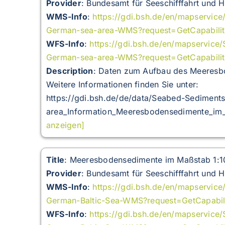
Provider
: Bundesamt für Seeschifffahrt und 
WMS-Info
:
https://gdi.bsh.de/en/mapservic
German-sea-area-WMS?request=GetCapabili
WFS-Info
:
https://gdi.bsh.de/en/mapservice
German-sea-area-WMS?request=GetCapabilit
Description
:
Daten zum Aufbau des Meeresbo
Weitere Informationen finden Sie unter:
https://gdi.bsh.de/de/data/Seabed-Sediment
area_Information_Meeresbodensedimente_im_
anzeigen]
Title
: Meeresbodensedimente im Maßstab 1:1
Provider
: Bundesamt für Seeschifffahrt und 
WMS-Info
:
https://gdi.bsh.de/en/mapservic
German-Baltic-Sea-WMS?request=GetCapabil
WFS-Info
:
https://gdi.bsh.de/en/mapservice