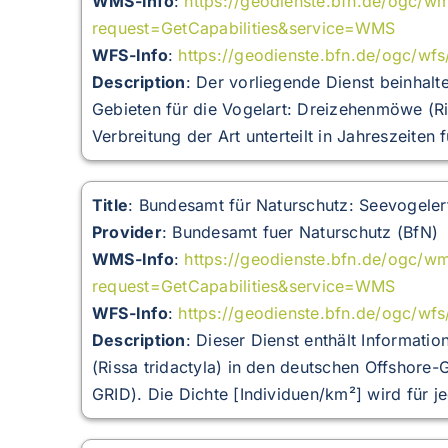
WMS-Info
:
https://geodienste.bfn.de/ogc/
request=GetCapabilities&service=WMS
WFS-Info
:
https://geodienste.bfn.de/ogc/wf
Description
:
Der vorliegende Dienst beinhalt
Gebieten für die Vogelart: Dreizehenmöwe (Ris
Verbreitung der Art unterteilt in Jahreszeiten 
Title
: Bundesamt für Naturschutz: Seevogele
Provider
: Bundesamt fuer Naturschutz (BfN)
WMS-Info
:
https://geodienste.bfn.de/ogc/
request=GetCapabilities&service=WMS
WFS-Info
:
https://geodienste.bfn.de/ogc/wf
Description
:
Dieser Dienst enthält Informati
(Rissa tridactyla) in den deutschen Offshore
GRID). Die Dichte [Individuen/km²] wird für jed