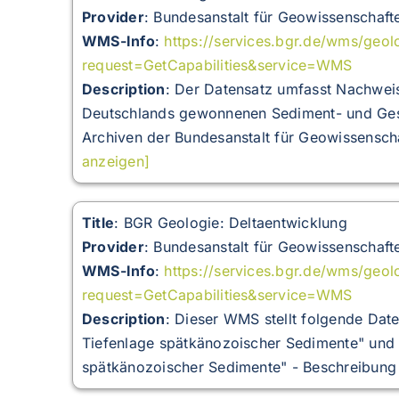
Provider
: Bundesanstalt für Geowissenschaft
WMS-Info
:
https://services.bgr.de/wms/geo
request=GetCapabilities&service=WMS
Description
:
Der Datensatz umfasst Nachweis
Deutschlands gewonnenen Sediment- und Gest
Archiven der Bundesanstalt für Geowissenscha
anzeigen]
Title
: BGR Geologie: Deltaentwicklung
Provider
: Bundesanstalt für Geowissenschaft
WMS-Info
:
https://services.bgr.de/wms/geol
request=GetCapabilities&service=WMS
Description
:
Dieser WMS stellt folgende Dat
Tiefenlage spätkänozoischer Sedimente" und 
spätkänozoischer Sedimente" - Beschreibung 