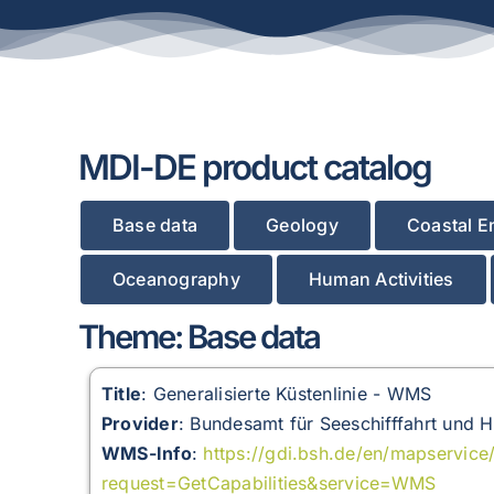
MDI-DE product catalog
Base data
Geology
Coastal E
Oceanography
Human Activities
Theme: Base data
Title
: Generalisierte Küstenlinie - WMS
Provider
: Bundesamt für Seeschifffahrt und 
WMS-Info
:
https://gdi.bsh.de/en/mapservic
request=GetCapabilities&service=WMS