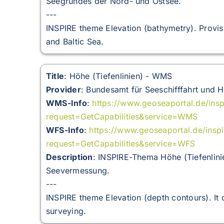
Seegrundes der Nord- und Ostsee.
---
INSPIRE theme Elevation (bathymetry). Provis
and Baltic Sea.
Title
: Höhe (Tiefenlinien) - WMS
Provider
: Bundesamt für Seeschifffahrt und 
WMS-Info
:
https://www.geoseaportal.de/ins
request=GetCapabilities&service=WMS
WFS-Info
:
https://www.geoseaportal.de/insp
request=GetCapabilities&service=WFS
Description
:
INSPIRE-Thema Höhe (Tiefenlinien
Seevermessung.
---
INSPIRE theme Elevation (depth contours). It
surveying.