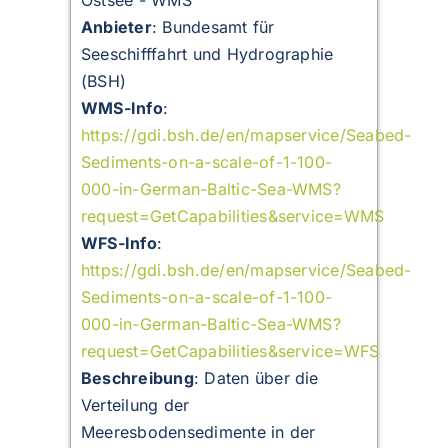
Ostsee - WMS
Anbieter
: Bundesamt für
Seeschifffahrt und Hydrographie
(BSH)
WMS-Info
:
https://gdi.bsh.de/en/mapservice/Seabed-
Sediments-on-a-scale-of-1-100-
000-in-German-Baltic-Sea-WMS?
request=GetCapabilities&service=WMS
WFS-Info
:
https://gdi.bsh.de/en/mapservice/Seabed-
Sediments-on-a-scale-of-1-100-
000-in-German-Baltic-Sea-WMS?
request=GetCapabilities&service=WFS
Beschreibung
:
Daten über die
Verteilung der
Meeresbodensedimente in der