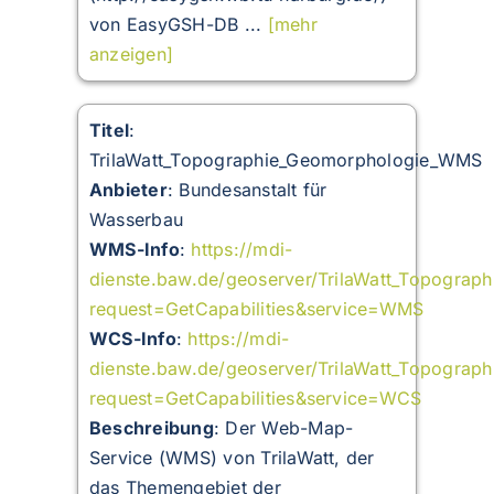
von EasyGSH-DB ...
[mehr
anzeigen]
Titel
:
TrilaWatt_Topographie_Geomorphologie_WMS
Anbieter
: Bundesanstalt für
Wasserbau
WMS-Info
:
https://mdi-
dienste.baw.de/geoserver/TrilaWatt_Topograp
request=GetCapabilities&service=WMS
WCS-Info
:
https://mdi-
dienste.baw.de/geoserver/TrilaWatt_Topograp
request=GetCapabilities&service=WCS
Beschreibung
:
Der Web-Map-
Service (WMS) von TrilaWatt, der
das Themengebiet der