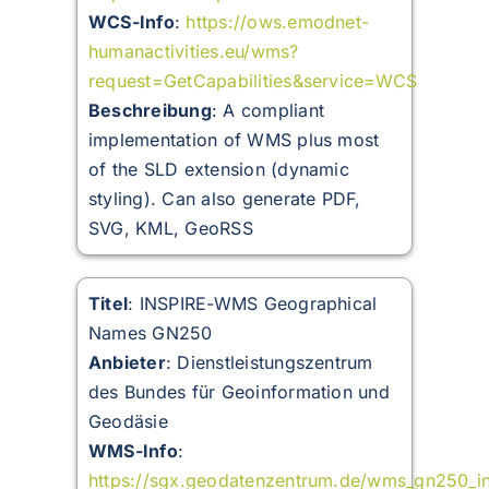
WCS-Info
:
https://ows.emodnet-
humanactivities.eu/wms?
request=GetCapabilities&service=WCS
Beschreibung
: A compliant
implementation of WMS plus most
of the SLD extension (dynamic
styling). Can also generate PDF,
SVG, KML, GeoRSS
Titel
: INSPIRE-WMS Geographical
Names GN250
Anbieter
: Dienstleistungszentrum
des Bundes für Geoinformation und
Geodäsie
WMS-Info
:
https://sgx.geodatenzentrum.de/wms_gn250_in