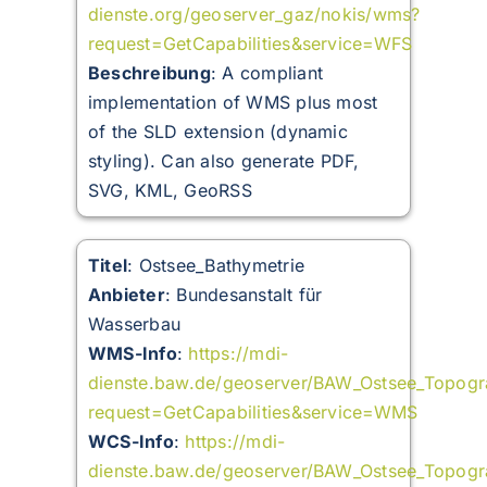
dienste.org/geoserver_gaz/nokis/wms?
request=GetCapabilities&service=WFS
Beschreibung
: A compliant
implementation of WMS plus most
of the SLD extension (dynamic
styling). Can also generate PDF,
SVG, KML, GeoRSS
Titel
: Ostsee_Bathymetrie
Anbieter
: Bundesanstalt für
Wasserbau
WMS-Info
:
https://mdi-
dienste.baw.de/geoserver/BAW_Ostsee_Topog
request=GetCapabilities&service=WMS
WCS-Info
:
https://mdi-
dienste.baw.de/geoserver/BAW_Ostsee_Topog