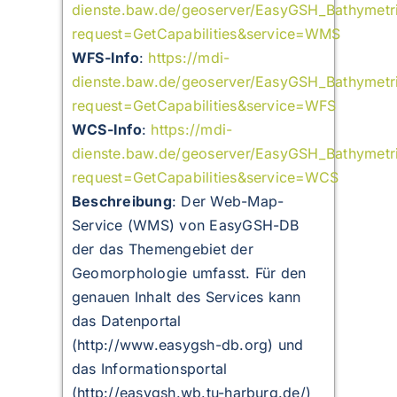
dienste.baw.de/geoserver/EasyGSH_Bathymet
request=GetCapabilities&service=WMS
WFS-Info
:
https://mdi-
dienste.baw.de/geoserver/EasyGSH_Bathymet
request=GetCapabilities&service=WFS
WCS-Info
:
https://mdi-
dienste.baw.de/geoserver/EasyGSH_Bathymet
request=GetCapabilities&service=WCS
Beschreibung
:
Der Web-Map-
Service (WMS) von EasyGSH-DB
der das Themengebiet der
Geomorphologie umfasst. Für den
genauen Inhalt des Services kann
das Datenportal
(http://www.easygsh-db.org) und
das Informationsportal
(http://easygsh.wb.tu-harburg.de/)