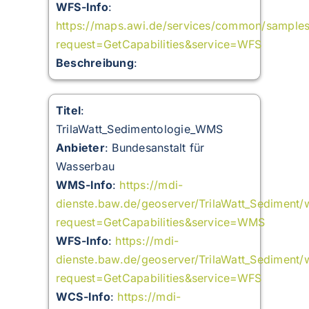
WFS-Info
:
https://maps.awi.de/services/common/sample
request=GetCapabilities&service=WFS
Beschreibung
:
Titel
:
TrilaWatt_Sedimentologie_WMS
Anbieter
: Bundesanstalt für
Wasserbau
WMS-Info
:
https://mdi-
dienste.baw.de/geoserver/TrilaWatt_Sediment
request=GetCapabilities&service=WMS
WFS-Info
:
https://mdi-
dienste.baw.de/geoserver/TrilaWatt_Sediment
request=GetCapabilities&service=WFS
WCS-Info
:
https://mdi-