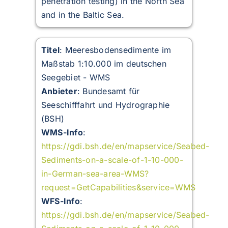
penetration testing) in the North Sea
and in the Baltic Sea.
Titel
: Meeresbodensedimente im
Maßstab 1:10.000 im deutschen
Seegebiet - WMS
Anbieter
: Bundesamt für
Seeschifffahrt und Hydrographie
(BSH)
WMS-Info
:
https://gdi.bsh.de/en/mapservice/Seabed-
Sediments-on-a-scale-of-1-10-000-
in-German-sea-area-WMS?
request=GetCapabilities&service=WMS
WFS-Info
:
https://gdi.bsh.de/en/mapservice/Seabed-