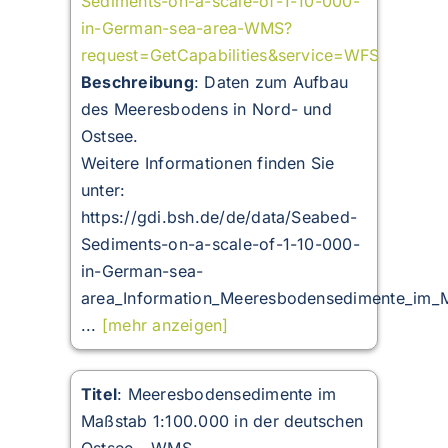
Sediments-on-a-scale-of-1-10-000-
in-German-sea-area-WMS?
request=GetCapabilities&service=WFS
Beschreibung
:
Daten zum Aufbau
des Meeresbodens in Nord- und
Ostsee.
Weitere Informationen finden Sie
unter:
https://gdi.bsh.de/de/data/Seabed-
Sediments-on-a-scale-of-1-10-000-
in-German-sea-
area_Information_Meeresbodensedimente_im_M
...
[mehr anzeigen]
Titel
: Meeresbodensedimente im
Maßstab 1:100.000 in der deutschen